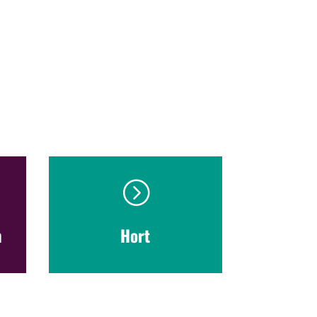
=
n
Hort