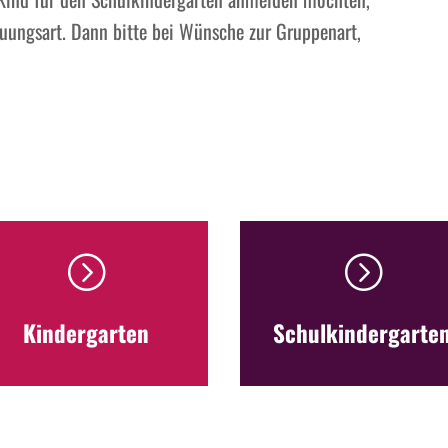
euungsart. Dann bitte bei Wünsche zur Gruppenart,
=
=
Kinder­garten
Schul­kinder­garte