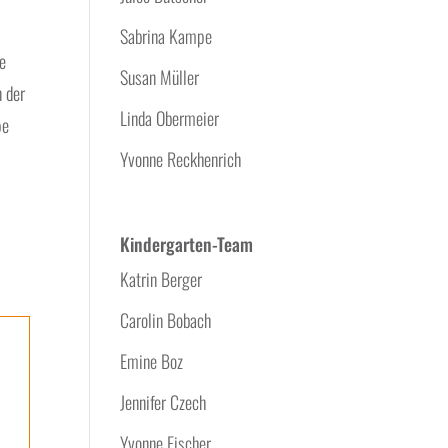
Sabrina Kampe
e
Susan Müller
n der
Linda Obermeier
pe
Yvonne Reckhenrich
Kindergarten-Team
Katrin Berger
Carolin Bobach
Emine Boz
Jennifer Czech
Yvonne Fischer