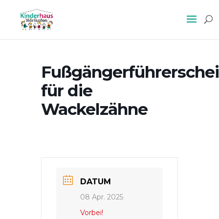
Fußgängerführersche
für die
Wackelzähne
DATUM
08 Apr. 2025
Vorbei!