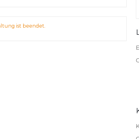
altung ist beendet.
C
K