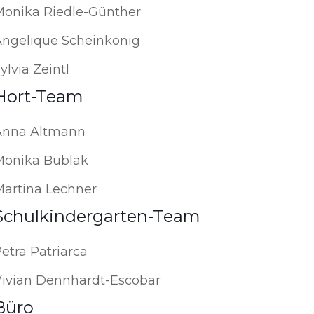
Monika Riedle-Günther
Angelique Scheinkönig
ylvia Zeintl
Hort-Team
Anna Altmann
Monika Bublak
Martina Lechner
Schulkindergarten-Team
etra Patriarca
Vivian Dennhardt-Escobar
Büro