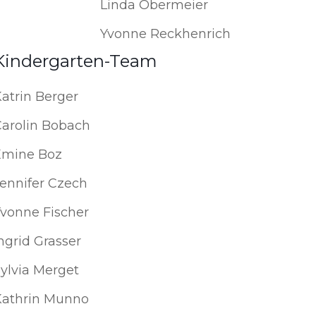
Linda Obermeier
Yvonne Reckhenrich
Kindergarten-Team
atrin Berger
Carolin Bobach
Emine Boz
ennifer Czech
Yvonne Fischer
ngrid Grasser
ylvia Merget
Kathrin Munno